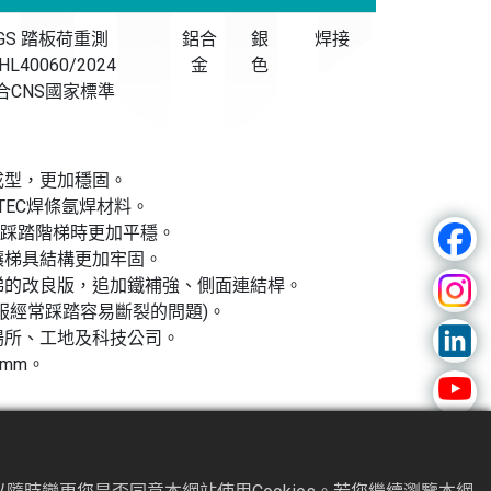
GS 踏板荷重測
鋁合
銀
焊接
HL40060/2024
金
色
合CNS國家標準
成型，更加穩固。
OTEC焊條氬焊材料。
讓踩踏階梯時更加平穩。
讓梯具結構更加牢固。
梯的改良版，追加鐵補強、側面連結桿。
服經常踩踏容易斷裂的問題)。
場所、工地及科技公司。
mm。
經銷據點