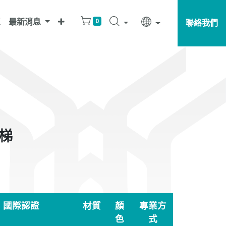
區
最新消息
0
聯絡我們
蓋梯
國際認證
材質
顏
專業方
色
式