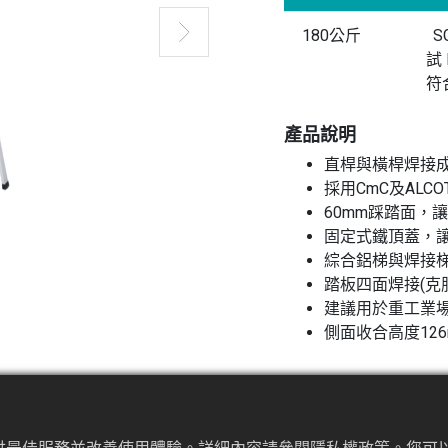
180公斤
S
試 
符
產品說明
直桿與橫桿焊接
採用CmC及ALC
60mm踩踏面，
固定式鐵頂蓋，
綜合鋁梯與焊接
踏板四面焊接(克
建議用於重工業
側面收合高度126
查詢
加入詢價