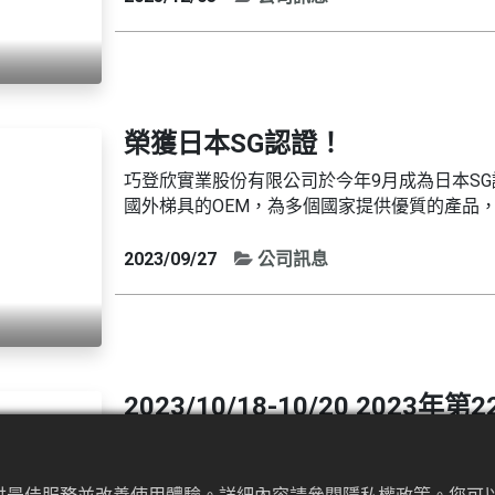
(焊接馬椅梯)、S...
榮獲日本SG認證！
巧登欣實業股份有限公司於今年9月成為日本S
國外梯具的OEM，為多個國家提供優質的產品
藝三腳梯，為了因應日本客戶對於產品高規格的
嚴密的文書審核及工廠實地審查後，順利取得認
2023/09/27
公司訊息
重要指標。此認證標準是根據專家、消費者、經銷.
2023/10/18-10/20 20
館二館登場囉！
台灣五金展自2001年開始與亞洲五金工具產