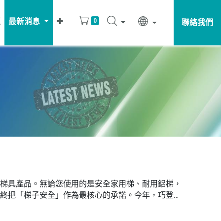
區
最新消息
0
聯絡我們
梯具產品。無論您使用的是安全家用梯、耐用鋁梯，
終把「梯子安全」作為最核心的承諾。今年，巧登欣
為了讓消費者在挑選梯具時能更安心， 巧登欣的產品
S16009-2：2017的規範 。本次送測的 ACL帆蓋梯