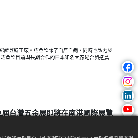
G認證登錄工廠。巧登欣除了自產自銷，同時也致力於
，巧登欣目前與長期合作的日本知名大廠配合製造農
安全與品質需求，巧登欣經過了日本消費品安全協會
證。 日本SG作為消費者在日本市場識別安全產品的
..
23年第22屆台灣五金展即將在南港國際展覽
業攜手合作，每年在秋季廣交會之後舉辦，一直以來都